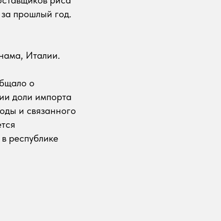
 за прошлый год.
тнама, Италии.
общало о
нии доли импорта
воды и связанного
ется
 в республике