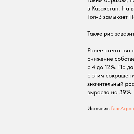
в Казахстан. На 
Топ-3 замыкает П
Также рис завози
Ранее агентство 
снижение собстве
с 4 до 12%. По д
с этим сокращен
значительный рос
выросла на 39%.
Источник:
ГлавАгро