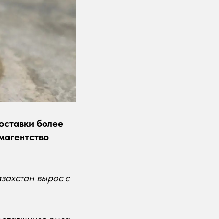
поставки более
рмагентство
захстан вырос с
оставщиков риса