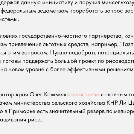
ддержал данную инициативу и поручил минсельхоз
с федеральным ведомством проработать вопрос во
истемы.
ловиях государственно-частного партнерства, кон
изм привлечения льготных средств, например, “Газ
ся этим вопросом. Нужно подобрать потенциальны
ы готовы поддержать большой проект по рисоводст
 на новом уровне с более эффективными решениям
натор края Олег Кожемяко
на встрече
с главным г
ачом министерства сельского хозяйства КНР Ли Ц
то в Приморье есть значительный резерв по мелио
ращивания риса.