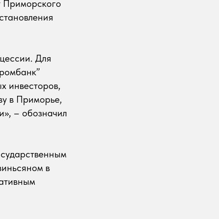
у Приморского
сстановления
цессии. Для
промбанк”
х инвесторов,
ву в Приморье,
и», – обозначил
осударственным
зиньсяном в
ративным