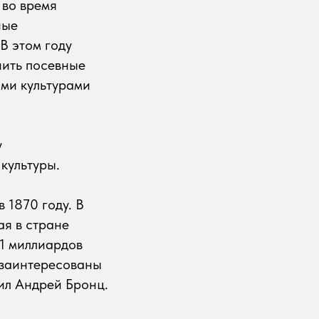
 во время
ные
В этом году
нить посевные
ими культурами
у
культуры.
 1870 году. В
ая в стране
11 миллиардов
 заинтересованы
ил Андрей Бронц.