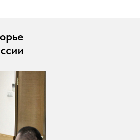
морье
ессии