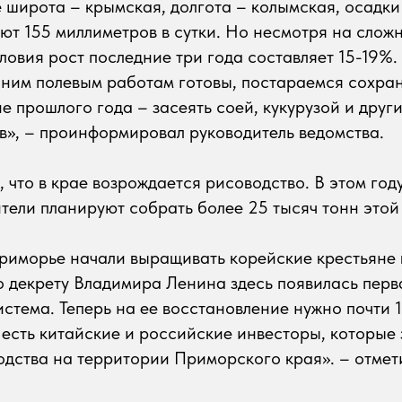
широта – крымская, долгота – колымская, осадки
ют 155 миллиметров в сутки. Но несмотря на слож
ловия рост последние три года составляет 15-19%. 
нним полевым работам готовы, постараемся сохра
е прошлого года – засеять соей, кукурузой и друг
в», – проинформировал руководитель ведомства.
 что в крае возрождается рисоводство. В этом год
тели планируют собрать более 25 тысяч тонн этой 
риморье начали выращивать корейские крестьяне в
о декрету Владимира Ленина здесь появилась перв
стема. Теперь на ее восстановление нужно почти 
 есть китайские и российские инвесторы, которые
одства на территории Приморского края». – отмет