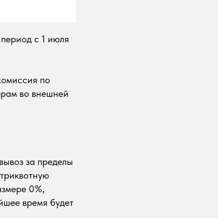
период с 1 июля
комиссия по
ерам во внешней
вывоз за пределы
утриквотную
азмере 0%,
йшее время будет