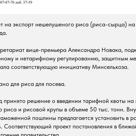
т на экспорт нешелушеного риса (риса-сырца) на 
да.
кретариат вице-премьера Александра Новака, под
ному и нетарифному регулированию, защитным м
жала соответствующую инициативу Минсельхоза.
но для риса для посева.
д принято решение о введении тарифной квоты на 
риса и рисовой крупы в объеме 50 тыс. тонн. Вн
таможенной пошлины предлагается установить в р
. Соответствующий проект постановления в ближа
трение правительства.