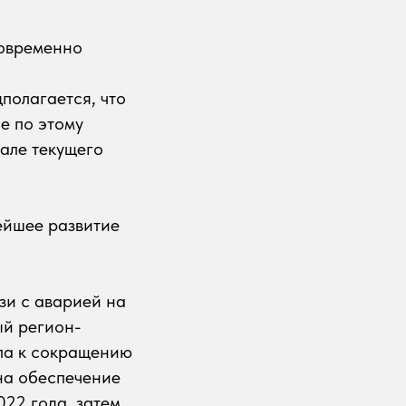
новременно
полагается, что
е по этому
тале текущего
ейшее развитие
зи с аварией на
ый регион-
ела к сокращению
 на обеспечение
022 года, затем