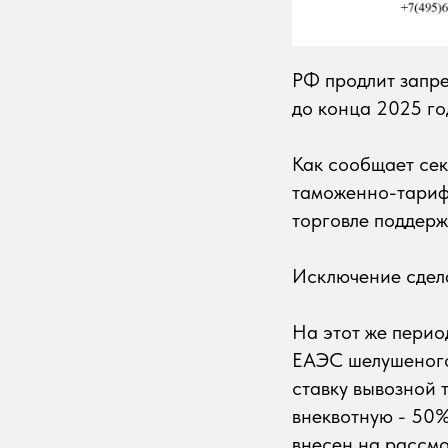
РФ продлит запре
до конца 2025 го
Как сообщает се
таможенно-тариф
торговле поддер
Исключение сдела
На этот же перио
ЕАЭС шелушеного 
ставку вывозной 
внеквотную - 50%
внесен на рассмо