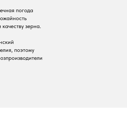
нечная погода
рожайность
 качеству зерна.
нский
елия, поэтому
хозпроизводители