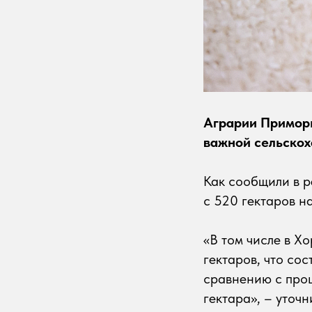
Аграрии Приморь
важной сельскох
Как сообщили в р
с 520 гектаров н
«В том числе в Х
гектаров, что со
сравнению с прош
гектара», – уточн