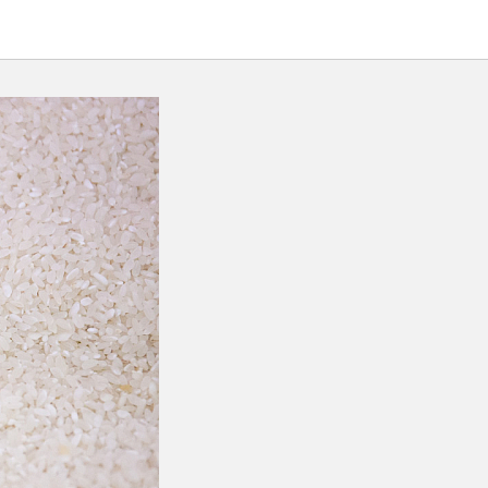
иморье