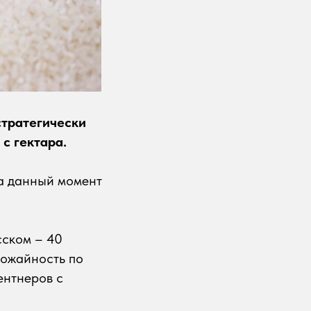
стратегически
с гектара.
на данный момент
сском – 40
рожайность по
ентнеров с