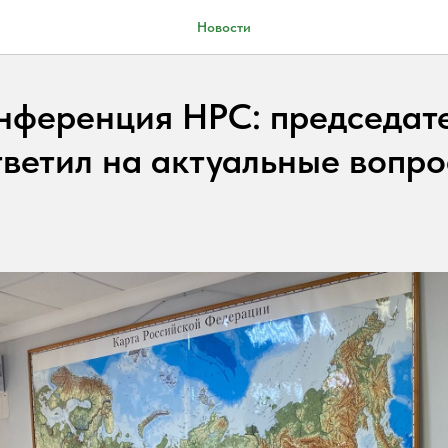
Новости
нференция НРС: председат
тветил на актуальные вопро