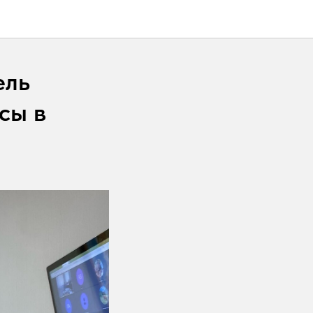
ель
сы в