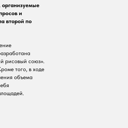
, организуемые
просов и
ла второй по
чение
 разработана
й рисовый союз».
роме того, в ходе
чения объема
себя
площадей.