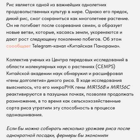
Рис является одной из важнейших однолетних
продовольственных культур в мире. Однако его предок,
дикий рис, смог сохраниться как многолетнее растение.
Он не погибает после созревания семян, а образует
новые ветви, которые, касаясь земли, укореняются и
дают рост следующему поколению побегов. Об этом
соообщает
Telegram-канал «Китайская Панорама».
Коллектив ученых из Центра передовых исследований в
области молекулярных наук о растениях (CEMPS)
Китайской академии наук обнаружил и расшифровал
«гены долголетия» дикого риса. В ходе исследования
выяснилось, что его микроРНК гены
MIR156B
и
MIR156C
реактивируются в пазушных почках, позволяя продолжать
размножение, в то время как сельскохозяйственные
сорта риса утратили эту способность в процессе
одомашнивания.
Если бы можно собирать несколько урожаев риса после
однократной посадки, фермеры бы экономили