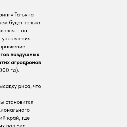
зинг» Татьяна
ем будет только
ивался – он
а управления
управление
етов воздушных
этих агродронов
000 га).
ысадку риса, что
ры становится
ционального
й край, где
их под рис