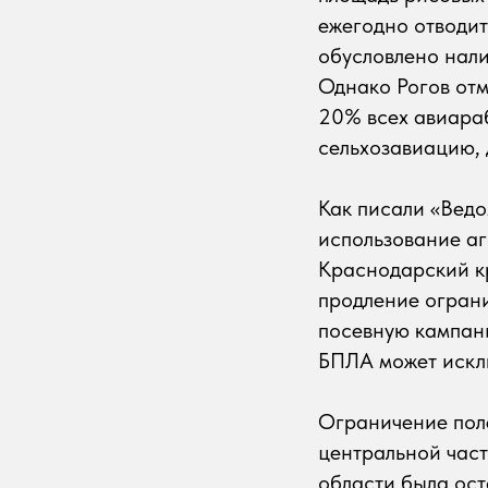
ежегодно отводит
обусловлено нали
Однако Рогов отм
20% всех авиараб
сельхозавиацию, 
Как писали «Вед
использование аг
Краснодарский кр
продление огран
посевную кампани
БПЛА может исклю
Ограничение поле
центральной част
области была ост