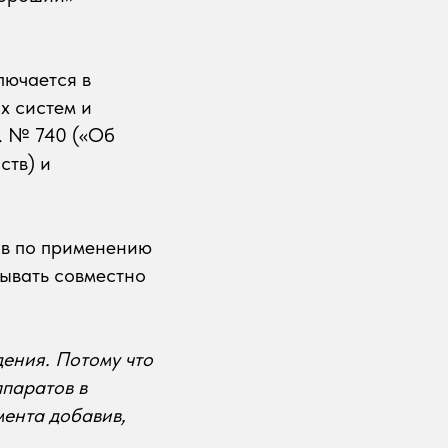
лючается в
х систем и
г. № 740 («Об
ств) и
ов по применению
ывать совместно
дения. Потому что
ппаратов в
мента добавив,