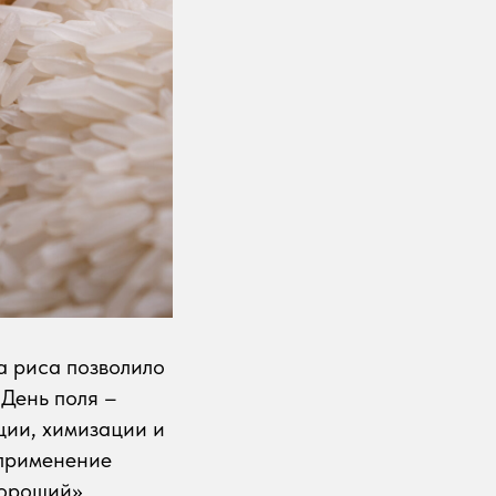
а риса позволило
 День поля –
ции, химизации и
 применение
хороший»