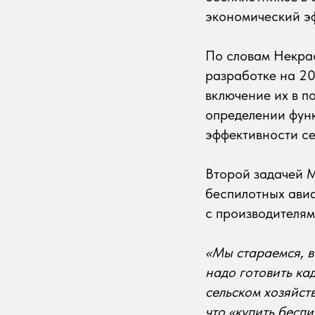
экономический эф
По словам Некрас
разработке на 20
включение их в п
определении функ
эффективности се
Второй задачей 
беспилотных авиа
с производителя
«Мы стараемся, в
надо готовить ка
сельском хозяйст
что «купить беспи