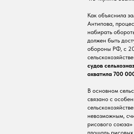
Как объяснила за
Антипова, процес
набирать обороты
должен быть дос
обороны РФ, с 2
сельскохозяйств
судов сельхозна
охватила 700 00
В основном сельс
связано с особе
сельскохозяйстве
невозможным, сч
рисового союза» 
площадь рисовых 