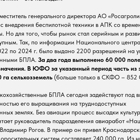
меститель генерального директора АО «Росагроли
с внедрения беспилотной техники в АПК со времен
. Но для того, чтобы рынок стал серийным и разв
тупным. Так, по информации Национального центр
022 по 2024 г. было выдано 2200 разрешений на 
енными БПЛА.
За два года выполнено 60 000 пол
значения. В ЮФО за указанный период часть из 
0 га сельхозземель
(больше только в СКФО – 852 
кохозяйственные БПЛА сегодня задействуют под в
нностью его выращивания на труднодоступных
нных землях. Без авиации процесс высадки культу
итает руководитель подразделения авиаработ «На
Владимир Рогов. В пример он привел Краснодарски
оросительных систем составляет 240 000 га. Из н