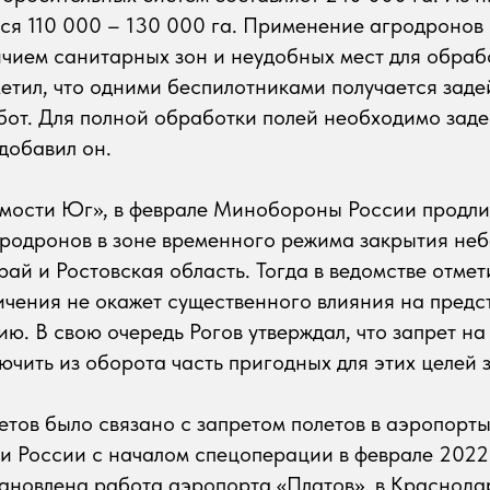
ся 110 000 – 130 000 га. Применение агродронов 
чием санитарных зон и неудобных мест для обрабо
етил, что одними беспилотниками получается заде
от. Для полной обработки полей необходимо заде
добавил он.
омости Юг», в феврале Минобороны России продли
родронов в зоне временного режима закрытия неба
ай и Ростовская область. Тогда в ведомстве отмети
ичения не окажет существенного влияния на пред
ю. В свою очередь Рогов утверждал, что запрет на
чить из оборота часть пригодных для этих целей з
тов было связано с запретом полетов в аэропорт
и России с началом спецоперации в феврале 2022 
ановлена работа аэропорта «Платов», в Краснода