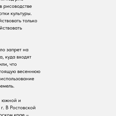
в рисоводстве
тки культуры.
йствовать только
йствовать
ло запрет на
, куда входят
ли, что
стоящую весеннюю
 использование
емель.
ы южной и
г. В Ростовской
рском крае –