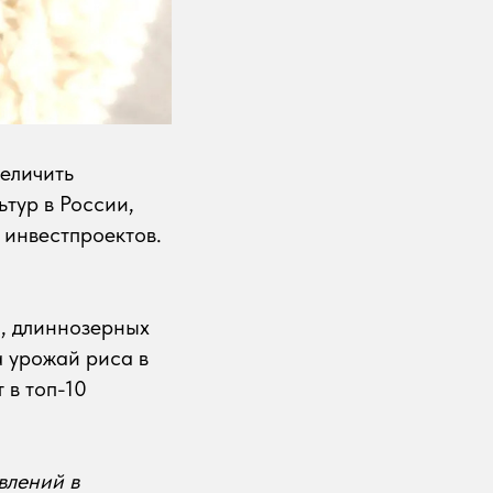
еличить
тур в России,
 инвестпроектов.
а, длиннозерных
а урожай риса в
 в топ-10
влений в