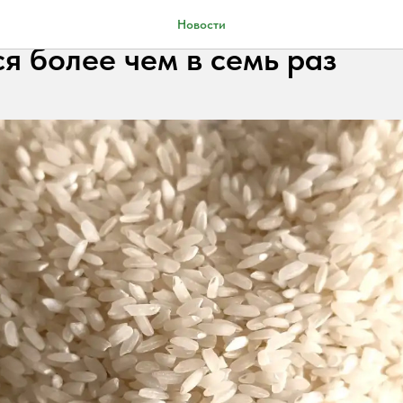
ство риса в Астраханской 
Новости
я более чем в семь раз