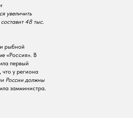
и
ся увеличить
составит 48 тыс.
 и рыбной
е «Россия». В
тила первый
 что у региона
ии России должны
вила замминистра.