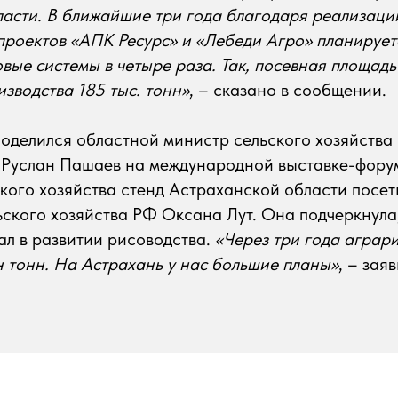
асти. В ближайшие три года благодаря реализаци
роектов «АПК Ресурс»‎ и «Лебеди Агро»‎ планирует
вые системы в четыре раза. Так, посевная площадь 
зводства 185 тыс. тонн»‎
, – сказано в сообщении.
оделился областной министр сельского хозяйства
Руслан Пашаев на международной выставке-форум
кого хозяйства стенд Астраханской области посе
ского хозяйства РФ Оксана Лут. Она подчеркнула,
л в развитии рисоводства.
«Через три года аграр
 тонн. На Астрахань у нас большие планы»
, – зая
Tilda
Made on