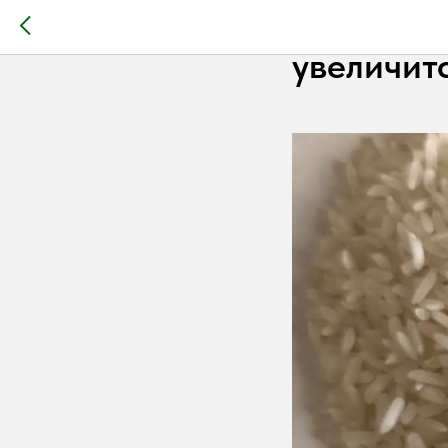
Производ
увеличитс