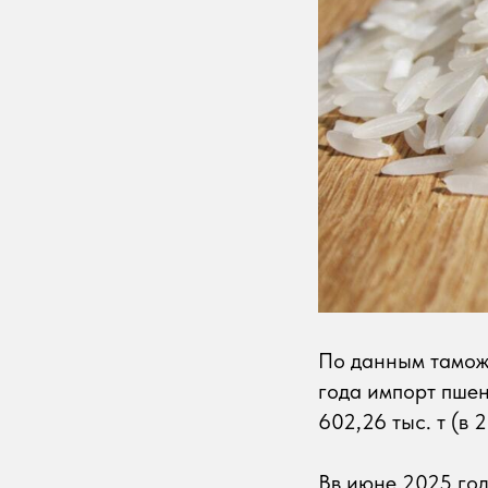
По данным тамо
года импорт пшени
602,26 тыс. т (в 2
Вв июне 2025 год