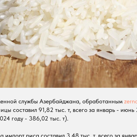
женной службы Азербайджана, обработанным
zern
цы составил 91,82 тыс. т, всего за январь - июнь 
024 году - 386,02 тыс. т).
а импорт риса составил 3,48 тыс. т, всего за янва