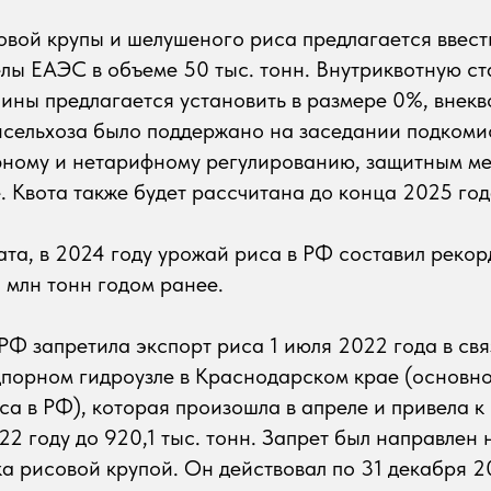
вой крупы и шелушеного риса предлагается ввест
елы ЕАЭС в объеме 50 тыс. тонн. Внутриквотную ст
ны предлагается установить в размере 0%, внекв
сельхоза было поддержано на заседании подкоми
ному и нетарифному регулированию, защитным м
е. Квота также будет рассчитана до конца 2025 год
та, в 2024 году урожай риса в РФ составил рекор
3 млн тонн годом ранее.
РФ запретила экспорт риса 1 июля 2022 года в свя
порном гидроузле в Краснодарском крае (основно
са в РФ), которая произошла в апреле и привела 
22 году до 920,1 тыс. тонн. Запрет был направлен
а рисовой крупой. Он действовал по 31 декабря 2