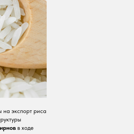
 на экспорт риса
труктуры
ирнов
в ходе