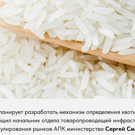
анирует разработать механизм определения квоты
общил начальник отдела товаропроводящей инфрас
гулирования рынков АПК министерства
Сергей См