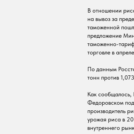
В отношении рисо
на вывоз за пред
таможенной пошли
предложение Мин
таможенно-тариф
торговле в апрел
По данным Росста
тонн против 1,07
Как сообщалось, 
Федоровском под
производитель ри
урожая риса в 20
внутреннего рынк