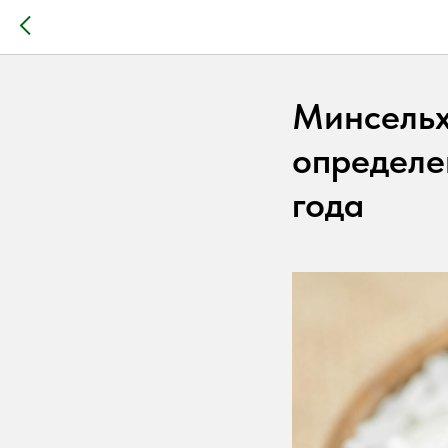
Минсельх
определе
года