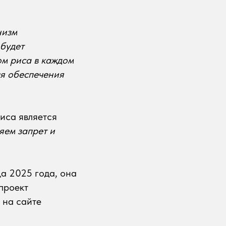
низм
 будет
м риса в каждом
ля обеспечения
иса является
яем запрет и
ца 2025 года, она
проект
 на сайте