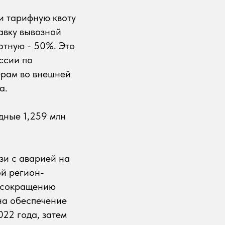
и тарифную квоту
авку вывозной
отную - 50%. Это
ссии по
ерам во внешней
а.
дные 1,259 млн
зи с аварией на
й регион-
к сокращению
 на обеспечение
022 года, затем